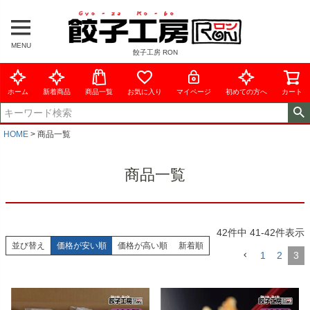
MENU
餃子工房 RON
ホーム
新着商品
商品一覧
お気に入り
マイページ
初めての方へ
カート
HOME
商品一覧
商品一覧
42
件中
41
-
42
件表示
並び替え
価格が安い順
価格が高い順
新着順
1
2
3