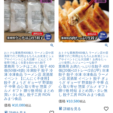
おトクな業務用400個入 ラーメン店や居
おトクな業務用400個入 ラーメン店や居
酒屋でのご利用はもちろんお友達とシェ
酒屋でのご利用はもちろんお友達とシェ
アやイベントにも大活躍！ にんにく不
アやイベントにも大活躍！ お肉をたっ
使用で程よく生姜を効かせた餃子
ぷり使用したジューシーな餃子
業務用 ランチはこれ！餃子 400
業務用 お肉たっぷり生餃子 400
個(50個×8袋) 冷凍餃子 餃子 冷
個(20個×10トレー/2合1甲) 冷凍
凍 冷凍食品 ラーメン店 居酒屋
餃子 餃子 冷凍 冷凍食品 ラーメ
イベント 【にんにく不使用】
ン店 居酒屋 イベント 餃子 ぎょ
餃子 ぎょうざ ギョーザ 野菜餃
うざ ギョーザ 野菜餃子 中華 点
子 中華 点心 取り寄せ 惣菜 グ
心 取り寄せ 惣菜 グルメ ギフト
ルメ ギフト 贈り物 時短 まとめ
贈り物 時短 まとめ買い タレ無
買い タレ無し 餃子工房 RON
し 餃子工房 RON みまつ食品
みまつ食品
価格
¥
10,580
税込
価格
¥
10,080
税込
詳細を見る
詳細を見る