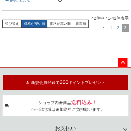
42
件中
41
-
42
件表示
並び替え
価格が安い順
価格が高い順
新着順
1
2
3
ペー
ジト
300
新規会員登録で
ポイントプレゼント
ップ
へ
送料込み！
ショップ内全商品
※一部地域は追加送料ご負担願います。
お支払い