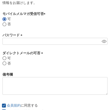
情報をお届けします。
モバイルメルマガ受信可否
可
(
否
必
須
パスワード
)
(
必
須
ダイレクトメールの可否
)
可
(
否
必
須
備考欄
)
会員規約
に同意する