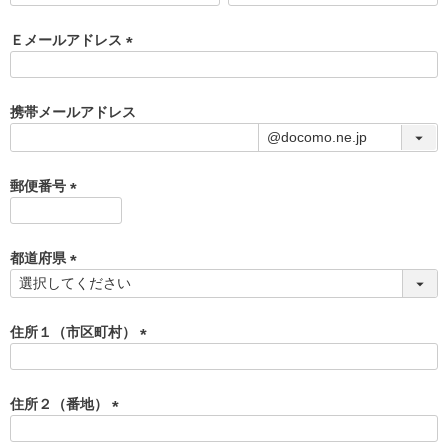
必
須
Ｅメールアドレス
)
(
必
須
携帯メールアドレス
)
郵便番号
(
必
須
都道府県
)
(
必
須
住所１（市区町村）
)
(
必
須
住所２（番地）
)
(