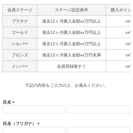
会員ステージ
ステージ設定条件
購入ポイン
プラチナ
過去12ヶ月購入金額xx万円以上
xx
ゴールド
過去12ヶ月購入金額xx万円以上
xx
シルバー
過去12ヶ月購入金額xx万円以上
xx
ブロンズ
過去12ヶ月購入金額xx万円未満
xx
メンバー
会員登録後すぐ
xx
下記の内容をご入力の上、お進みください。
氏名
(
必
須
氏名（フリガナ）
)
(