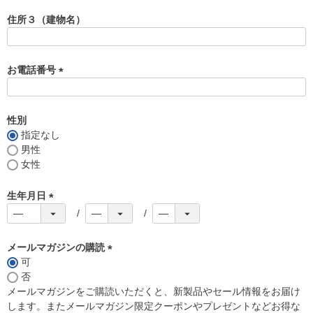
必
須
住所３（建物名）
)
お電話番号
(
必
須
性別
)
指定なし
男性
女性
生年月日
(
必
須
メールマガジンの購読
)
可
(
否
必
メールマガジンをご購読いただくと、新製品やセール情報をお届け
須
します。またメールマガジン限定クーポンやプレゼントなどお得な
)