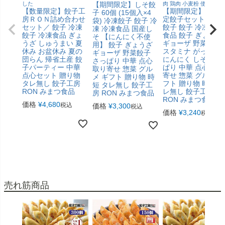
した
【期間限定】しそ餃
肉 鶏肉 小麦粉 使用 ]
【数量限定】餃子工
【期間限定】 夏季
子 60個 (15個入×4
房ＲＯＮ詰め合わせ
定餃子セット／ 冷
袋) 冷凍餃子 餃子 冷
セット／ 餃子 冷凍
餃子 餃子 冷凍 冷凍
凍 冷凍食品 国産し
餃子 冷凍食品 ぎょ
食品 餃子 ぎょうざ
そ 【にんにく不使
うざ しゅうまい 夏
ギョーザ 野菜餃子
用】 餃子 ぎょうざ
休み お盆休み 夏の
スタミナ がっつり
ギョーザ 野菜餃子
団らん 帰省土産 餃
にんにく しそ さっ
さっぱり 中華 点心
子パーティー 中華
ぱり 中華 点心 取り
取り寄せ 惣菜 グル
点心セット 贈り物
寄せ 惣菜 グルメ ギ
メ ギフト 贈り物 時
タレ無し 餃子工房
フト 贈り物 時短 タ
短 タレ無し 餃子工
RON みまつ食品
レ無し 餃子工房
房 RON みまつ食品
RON みまつ食品
価格
¥
4,680
税込
価格
¥
3,300
税込
価格
¥
3,240
税込
売れ筋商品