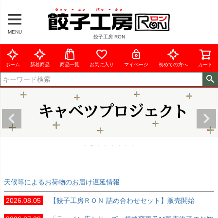
MENU
餃子工房 RON
ホーム
新着商品
商品一覧
お気に入り
マイページ
初めての方へ
カート
天候等によるお荷物のお届け遅延情報
2026.08.05
【餃子工房ＲＯＮ 詰め合わせセット】販売開始