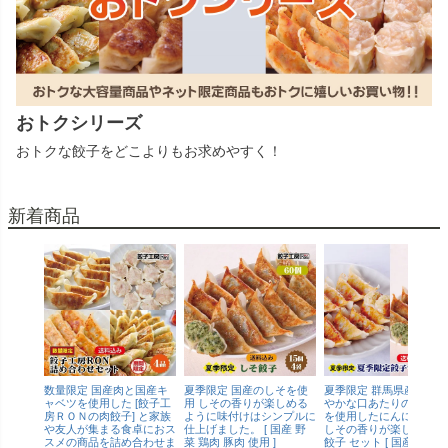
おトクシリーズ
おトクな餃子をどこよりもお求めやすく！
新着商品
数量限定 国産肉と国産キ
夏季限定 国産のしそを使
夏季限定 群馬県産のまろ
ャベツを使用した [餃子工
用 しその香りが楽しめる
やかな口あたりのにんに
房ＲＯＮの肉餃子] と家族
ように味付けはシンプルに
を使用したにんにく餃子
や友人が集まる食卓におス
仕上げました。 [ 国産 野
しその香りが楽しめるし
スメの商品を詰め合わせま
菜 鶏肉 豚肉 使用 ]
餃子 セット [ 国産 野菜 