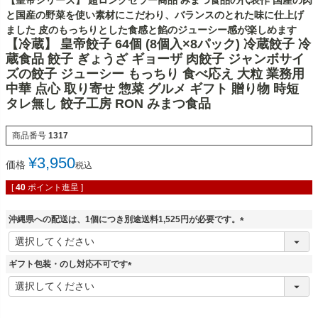
【皇帝シリーズ】 超ロングセラー商品 みまつ食品の代表作 国産の肉
と国産の野菜を使い素材にこだわり、バランスのとれた味に仕上げ
ました 皮のもっちりとした食感と餡のジューシー感が楽しめます
【冷蔵】 皇帝餃子 64個 (8個入×8パック) 冷蔵餃子 冷
蔵食品 餃子 ぎょうざ ギョーザ 肉餃子 ジャンボサイ
ズの餃子 ジューシー もっちり 食べ応え 大粒 業務用
中華 点心 取り寄せ 惣菜 グルメ ギフト 贈り物 時短
タレ無し 餃子工房 RON みまつ食品
商品番号
1317
¥
3,950
価格
税込
[
40
ポイント進呈 ]
沖縄県への配送は、1個につき別途送料1,525円が必要です。
(
必
須
ギフト包装・のし対応不可です
)
(
必
須