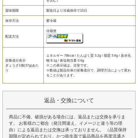
を含む）
賞味期限
製造日より冷蔵保存で15日
保存方法
要冷蔵
冷蔵便
配送方法
エネルギー 78kcal / たんぱく質 3.2g / 脂質 3.6g / 炭水化
栄養成分表示
物 8.1g / 食塩相当量 0.6g
ぎょうざ1個(37g)あた
※この表示値は、目安です。
り
※数値は製品自体の栄養成分で、調理方法によって変わ
ることがあります。
返品・交換について
商品に不備、破損がある場合には、返品または交換を承りま
す。 お客様のご都合（発注間違え、イメージと違う等の理
由）による返品または交換は承っておりません。 （品質保持
期限が定められており、かつ衛生面で返品商品を再度流通さ