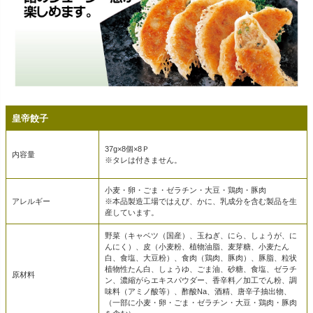
皇帝餃子
37g×8個×8Ｐ
内容量
※タレは付きません。
小麦・卵・ごま・ゼラチン・大豆・鶏肉・豚肉
アレルギー
※本品製造工場ではえび、かに、乳成分を含む製品を生
産しています。
野菜（キャベツ（国産）、玉ねぎ、にら、しょうが、に
んにく）、皮（小麦粉、植物油脂、麦芽糖、小麦たん
白、食塩、大豆粉）、食肉（鶏肉、豚肉）、豚脂、粒状
植物性たん白、しょうゆ、ごま油、砂糖、食塩、ゼラチ
原材料
ン、濃縮がらエキスパウダー、香辛料／加工でん粉、調
味料（アミノ酸等）、酢酸Na、酒精、唐辛子抽出物、
（一部に小麦・卵・ごま・ゼラチン・大豆・鶏肉・豚肉