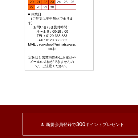
20
21
22
23
24
25
26
27
28
29
30
■
休業日
■
(ご注文は年中無休で承りま
す)
お問い合わせ受付時間：
月〜土 9：00-18：00
TEL：0120-363-833
FAX：0120-363-832
MAIL：
ron-shop@mimatsu-grp.
co.jp
定休日と営業時間外はお電話や
メールの返信ができませんの
で、ご注意ください。
300
新規会員登録で
ポイントプレゼント