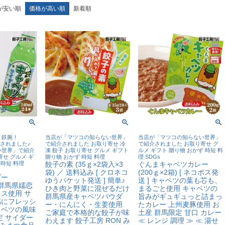
が安い順
価格が高い順
新着順
！鉄腕！
当店が「マツコの知らない世界」
当店が「マツコの知らない世界」
介されました♪
で紹介されました お取り寄せ 冷
で紹介されました お取り寄せ グ
い世界」で紹介
凍 餃子 お取り寄せ グルメ ギフト
ルメ ギフト 贈り物 おかず 時短 料
せ グルメ ギ
贈り物 おかず 時短 料理
理 SDGs
 時短 料理
餃子の素 (35ｇ×2袋入×3
ぐんまキャベツカレー
袋) ／ 送料込み [ クロネコ
(200ｇ×2箱) [ ネコポス発
ダー
ゆうパケット発送 ] 簡単♪
送 ] キャベツの葉も芯も、
) 群馬県嬬恋
ひき肉と野菜に混ぜるだけ
まるごと使用 キャベツの
ス使用 サ
群馬県産キャベツパウダ
旨みがギュギュっと詰まっ
感にフレッシ
ー・にんにく・生姜使用
たカレー 上州麦豚使用 お
ャベツの風味
ご家庭で本格的な餃子が味
土産 群馬限定 甘口 カレー
定 サイダー
わえます 餃子工房 RON み
≪ レンジ 調理 ≫ ≪ 湯せ