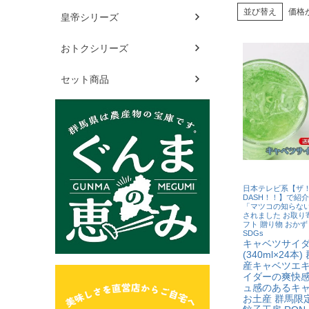
並び替え
価格
皇帝シリーズ
おトクシリーズ
セット商品
日本テレビ系【ザ
DASH！！】で紹
「マツコの知らな
されました お取り寄
フト 贈り物 おかず
SDGs
キャベツサイ
(340ml×24本
産キャベツエキ
イダーの爽快
ュ感のあるキ
お土産 群馬限