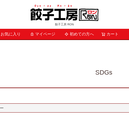
餃子工房 RON
お気に入り
マイページ
初めての方へ
検索
カート
SDGs
ー