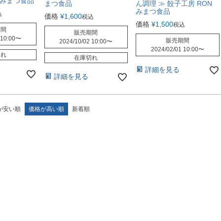
 みまつ食品
まつ食品
ん調理 ≫ 餃子工房 RON
みまつ食品
込
価格
¥
1,600
税込
価格
¥
1,500
税込
期間
販売期間
 10:00
〜
販売期間
2024/10/02 10:00
〜
2024/02/01 10:00
〜
切れ
在庫切れ
詳細を見る
詳細を見る
が安い順
価格が高い順
新着順