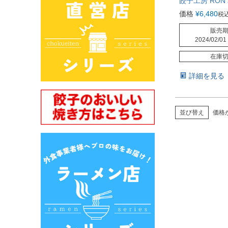
餃子工房 RON
価格
¥
6,480
税
販売
2024/02/01
在庫
詳細を見る
並び替え
価格