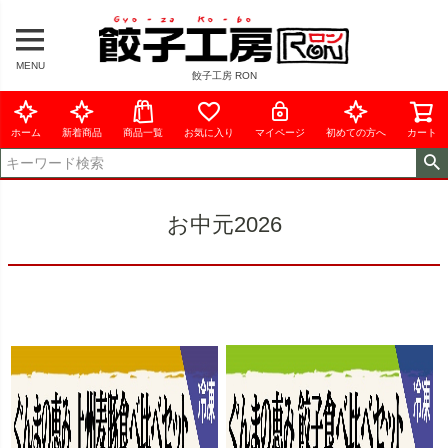
MENU
餃子工房 RON
ホーム
新着商品
商品一覧
お気に入り
マイページ
初めての方へ
カート
お中元2026