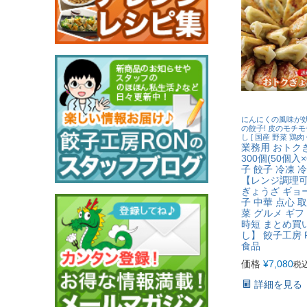
にんにくの風味が
の餃子! 皮のモチモ
し [ 国産 野菜 鶏肉 
業務用 おトク
300個(50個入
子 餃子 冷凍 
【レンジ調理可
ぎょうざ ギョ
子 中華 点心 
菜 グルメ ギフ
時短 まとめ買
し】 餃子工房 
食品
価格
¥
7,080
税
詳細を見る