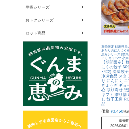
皇帝シリーズ
おトクシリーズ
セット商品
夏季限定 群馬県産
あたりのにんにくを
恵みシリーズ [群馬
にく キャベツ 小麦粉
【期間限定】
にくの餃子 60個
×4袋) 冷凍餃子
冷凍食品 スタ
り にんにく ニ
ぎょうざ ギョー
心 取り寄せ 惣
ギフト 贈り物 
し 餃子工房 R
品
価格
¥
3,450
税
販売
2026/06/01