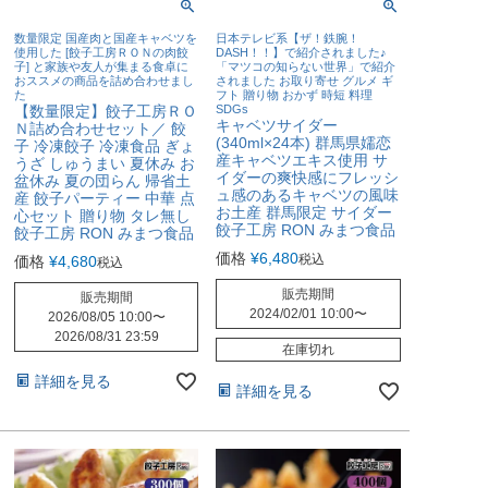
数量限定 国産肉と国産キャベツを
日本テレビ系【ザ！鉄腕！
使用した [餃子工房ＲＯＮの肉餃
DASH！！】で紹介されました♪
子] と家族や友人が集まる食卓に
「マツコの知らない世界」で紹介
おススメの商品を詰め合わせまし
されました お取り寄せ グルメ ギ
た
フト 贈り物 おかず 時短 料理
【数量限定】餃子工房ＲＯ
SDGs
キャベツサイダー
Ｎ詰め合わせセット／ 餃
(340ml×24本) 群馬県嬬恋
子 冷凍餃子 冷凍食品 ぎょ
産キャベツエキス使用 サ
うざ しゅうまい 夏休み お
イダーの爽快感にフレッシ
盆休み 夏の団らん 帰省土
ュ感のあるキャベツの風味
産 餃子パーティー 中華 点
お土産 群馬限定 サイダー
心セット 贈り物 タレ無し
餃子工房 RON みまつ食品
餃子工房 RON みまつ食品
価格
¥
6,480
税込
価格
¥
4,680
税込
販売期間
販売期間
2024/02/01 10:00
〜
2026/08/05 10:00
〜
2026/08/31 23:59
在庫切れ
詳細を見る
詳細を見る