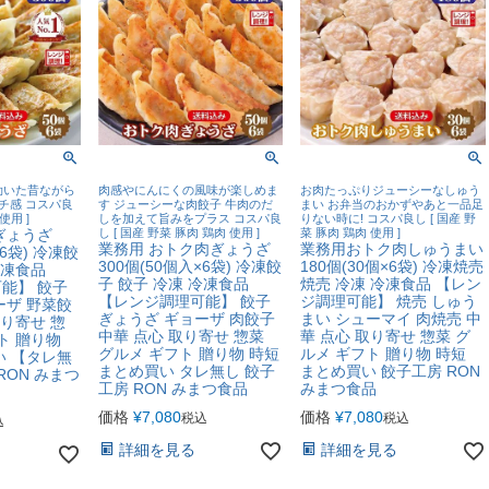
効いた昔ながら
肉感やにんにくの風味が楽しめま
お肉たっぷりジューシーなしゅう
チ感 コスパ良
す ジューシーな肉餃子 牛肉のだ
まい お弁当のおかずやあと一品足
使用 ]
しを加えて旨みをプラス コスパ良
りない時に! コスパ良し [ 国産 野
ぎょうざ
し [ 国産 野菜 豚肉 鶏肉 使用 ]
菜 豚肉 鶏肉 使用 ]
業務用 おトク肉ぎょうざ
業務用おトク肉しゅうまい
×6袋) 冷凍餃
300個(50個入×6袋) 冷凍餃
180個(30個×6袋) 冷凍焼売
冷凍食品
子 餃子 冷凍 冷凍食品
焼売 冷凍 冷凍食品 【レン
能】 餃子
【レンジ調理可能】 餃子
ジ調理可能】 焼売 しゅう
ーザ 野菜餃
ぎょうざ ギョーザ 肉餃子
まい シューマイ 肉焼売 中
取り寄せ 惣
中華 点心 取り寄せ 惣菜
華 点心 取り寄せ 惣菜 グ
ト 贈り物
グルメ ギフト 贈り物 時短
ルメ ギフト 贈り物 時短
い 【タレ無
まとめ買い タレ無し 餃子
まとめ買い 餃子工房 RON
RON みまつ
工房 RON みまつ食品
みまつ食品
価格
¥
7,080
価格
¥
7,080
税込
税込
込
詳細を見る
詳細を見る