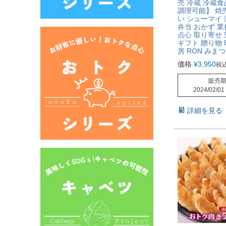
売 冷蔵 冷蔵食
調理可能】 焼
い シューマイ 
弁当 おかず 業
点心 取り寄せ 
ギフト 贈り物 
房 RON みま
価格
¥
3,950
税
販売
2024/02/01
詳細を見る