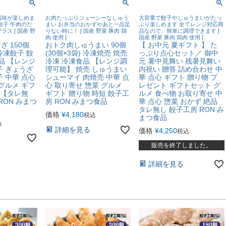
風味が楽しめま
お肉たっぷりジューシーなしゅう
大容量で餃子やしゅうまいがたっ
餃子 牛肉のだ
まい お弁当のおかずやあと一品足
ぷり楽しめます 全てレンジ対応商
ス [ 国産 野
りない時に！ [ 国産 野菜 豚肉 鶏
品なので、簡単に調理できます [
肉 使用 ]
国産 野菜 豚肉 鶏肉 使用 ]
 150個
おトク肉しゅうまい 90個
【 お中元 夏ギフト 】 た
 冷凍餃子 餃
(30個×3袋) 冷凍焼売 焼売
っぷり点心セット／ 御中
品 【レンジ
冷凍 冷凍食品 【レンジ調
元 暑中見舞い 残暑見舞い
子 ぎょうざ
理可能】 焼売 しゅうまい
内祝い 贈答 詰め合わせ 中
 中華 点心
シューマイ 肉焼売 中華 点
華 点心 ギフト 贈り物 プ
グルメ ギフ
心 取り寄せ 惣菜 グルメ
レゼント ギフトセット グ
 【タレ無
ギフト 贈り物 時短 餃子工
ルメ 食べ物 お取り寄せ 中
RON みまつ
房 RON みまつ食品
華 点心 惣菜 おかず 絶品
タレ無し 餃子工房 RON み
価格
¥
4,180
税込
まつ食品
込
詳細を見る
価格
¥
4,250
税込
販売を終了しました。
詳細を見る