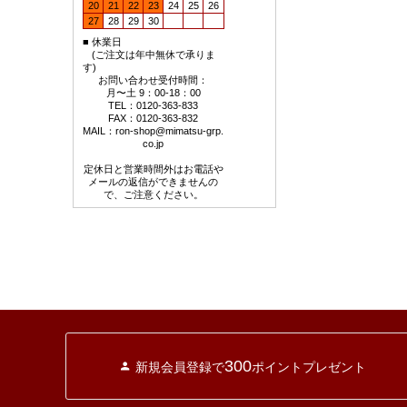
20
21
22
23
24
25
26
27
28
29
30
■
休業日
■
(ご注文は年中無休で承りま
す)
お問い合わせ受付時間：
月〜土 9：00-18：00
TEL：0120-363-833
FAX：0120-363-832
MAIL：
ron-shop@mimatsu-grp.
co.jp
定休日と営業時間外はお電話や
メールの返信ができませんの
で、ご注意ください。
300
新規会員登録で
ポイントプレゼント