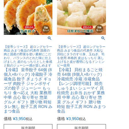
【皇帝シリーズ】 超ロングセラー
【皇帝シリーズ】 超ロングセラー
商品 みまつ食品の代表作 国産の
商品 みまつ食品の代表作 大粒な
肉と国産の野菜を使い素材にこだ
貝柱にタラのすり身、玉ねぎ、筍
わり、バランスのとれた味に仕上
を使用 本格的 皮はもっちり 蒸し
げました 皮のもっちりとした食感
上げると皮が透明になるドンミン
と餡のジューシー感が楽しめます
ピー使用
【冷蔵】 皇帝餃子 64個 (8
【冷蔵】 貝柱まるごと焼
個入×8パック) 冷蔵餃子 冷
売 64個 (8個入×8パック)
蔵食品 餃子 ぎょうざ ギョ
冷蔵焼売 冷蔵 冷蔵食品
ーザ 肉餃子 ジャンボサイ
【レンジ調理可能】 焼売
ズの餃子 ジューシー もっ
しゅうまい シューマイ 貝
ちり 食べ応え 大粒 業務用
柱焼売 お弁当 おかず 業務
中華 点心 取り寄せ 惣菜
用 中華 点心 取り寄せ 惣
グルメ ギフト 贈り物 時短
菜 グルメ ギフト 贈り物
タレ無し 餃子工房 RON み
時短 餃子工房 RON みまつ
まつ食品
食品
価格
¥
3,950
価格
¥
3,950
税込
税込
販売期間
販売期間