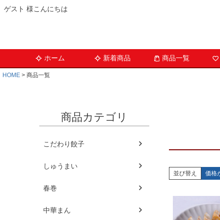
ゲスト 様こんにちは
ホーム
新着商品
商品一覧
HOME
商品一覧
商品カテゴリ
こだわり餃子
しゅうまい
並び替え
価格
春巻
中華まん