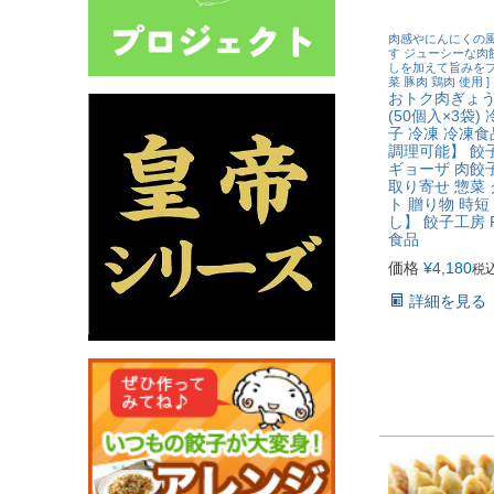
肉感やにんにくの
す ジューシーな肉
しを加えて旨みをプラ
菜 豚肉 鶏肉 使用 ]
おトク肉ぎょうざ
(50個入×3袋)
子 冷凍 冷凍食
調理可能】 餃
ギョーザ 肉餃子
取り寄せ 惣菜 
ト 贈り物 時短
し】 餃子工房 
食品
価格
¥
4,180
税
詳細を見る