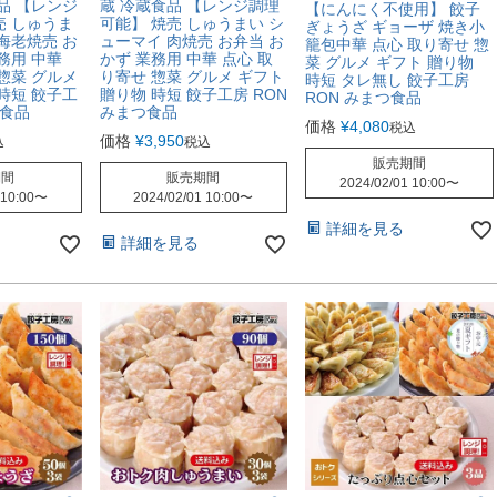
品 【レンジ
蔵 冷蔵食品 【レンジ調理
【にんにく不使用】 餃子
売 しゅうま
可能】 焼売 しゅうまい シ
ぎょうざ ギョーザ 焼き小
海老焼売 お
ューマイ 肉焼売 お弁当 お
籠包中華 点心 取り寄せ 惣
務用 中華
かず 業務用 中華 点心 取
菜 グルメ ギフト 贈り物
惣菜 グルメ
り寄せ 惣菜 グルメ ギフト
時短 タレ無し 餃子工房
時短 餃子工
贈り物 時短 餃子工房 RON
RON みまつ食品
つ食品
みまつ食品
価格
¥
4,080
税込
価格
¥
3,950
込
税込
販売期間
期間
販売期間
2024/02/01 10:00
〜
 10:00
〜
2024/02/01 10:00
〜
詳細を見る
詳細を見る