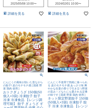
2025/05/08 10:00
〜
2024/02/01 10:00
〜
詳細を見る
詳細を見る
にんにくの風味が効いた昔ながら
にんにく不使用で気軽に食べられ
の餃子! 皮のモチモチ感 [ 国産 野
る 皮のモチモチ感 あっさり味 爽
菜 鶏肉 使用 ]
やかな生姜の香りで引き立つ野菜
おトクぎょうざ 150個(50
の旨み！どなたにも愛される定番
の味です [ 国産 野菜 鶏肉 使用 ]
個入×3袋) 冷凍餃子 餃子
ネット限定野菜餃子 150個
冷凍 冷凍食品 【レンジ調
(50個入×3袋) 冷凍餃子 餃
理可能】 餃子 ぎょうざ ギ
子 冷凍 冷凍食品 【レンジ
ョーザ 野菜餃子 中華 点心