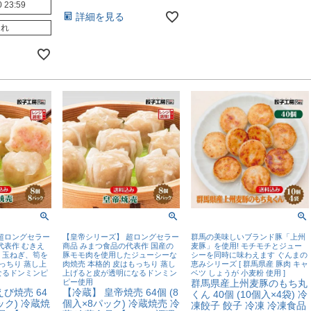
0 23:59
詳細を見る
切れ
超ロングセラー
【皇帝シリーズ】 超ロングセラー
群馬の美味しいブランド豚「上州
代表作 むきえ
商品 みまつ食品の代表作 国産の
麦豚」を使用! モチモチとジュー
、玉ねぎ、筍を
豚モモ肉を使用したジューシーな
シーを同時に味わえます ぐんまの
っちり 蒸し上
肉焼売 本格的 皮はもっちり 蒸し
恵みシリーズ [ 群馬県産 豚肉 キャ
なるドンミンピ
上げると皮が透明になるドンミン
ベツ しょうが 小麦粉 使用 ]
ピー使用
群馬県産上州麦豚のもち丸
び焼売 64
【冷蔵】 皇帝焼売 64個 (8
くん 40個 (10個入×4袋) 冷
ック) 冷蔵焼
個入×8パック) 冷蔵焼売 冷
凍餃子 餃子 冷凍 冷凍食品