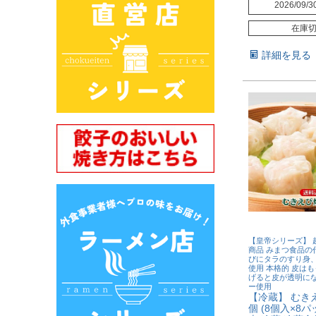
2026/09/3
在庫
詳細を見る
【皇帝シリーズ】 
商品 みまつ食品の
びにタラのすり身
使用 本格的 皮はも
げると皮が透明に
ー使用
【冷蔵】 むきえ
個 (8個入×8パ