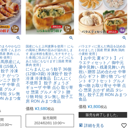
のまろやかな口
国産にらと上州麦豚を使用！ にら
バラエティに富んだ商品を詰め合
使用 ぐんまの
の風味と豚肉の旨みが溢れ出しま
わせました [ 国産 野菜 豚肉 鶏肉
県産 豚肉 にん
す 皮は米粉を配合しモチモチとし
小麦粉 使用 ]
 使用 ]
た食感に仕上げました メインにも
【 お中元 夏ギフト 】 バ
群馬県産にん
あと1品にもなります [ 国産 野菜
ラエティセット／ 御中元
豚肉 使用 ]
 (15個入
暑中見舞い 残暑見舞い 内
にらまんじゅう餃子 36個
 餃子 冷凍
祝い 贈答 詰め合わせ 中華
(12個×3袋) 冷凍餃子 餃子
ミナ がっつ
点心 ギフト 贈り物 プレゼ
冷凍 冷凍食品 【にんにく
ンニク 餃子
ント ギフトセット グルメ
不使用 】 餃子 ぎょうざ
ザ 中華 点
食べ物 お取り寄せ 中華 点
ギョーザ 中華 点心 取り寄
菜 グルメ
心 惣菜 おかず 絶品 タレ
せ 惣菜 グルメ ギフト 贈
時短 タレ無
無し 餃子工房 RON みまつ
り物 時短 タレ無し 餃子工
ON みまつ食
食品
房 RON みまつ食品
価格
¥
3,800
税込
価格
¥
3,680
税込
込
販売を終了しました。
販売期間
期間
2024/02/01 10:00
〜
 10:00
〜
詳細を見る