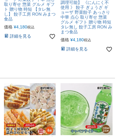
調理可能】 《にんにく不
取り寄せ 惣菜 グルメ ギフ
使用 》 餃子 ぎょうざ ギ
ト 贈り物 時短 【タレ無
ョーザ 野菜餃子 あっさり
し】 餃子工房 RON みまつ
中華 点心 取り寄せ 惣菜
食品
グルメ ギフト 贈り物 時短
価格
¥
4,180
タレ無し 餃子工房 RON み
税込
まつ食品
詳細を見る
価格
¥
4,180
税込
詳細を見る