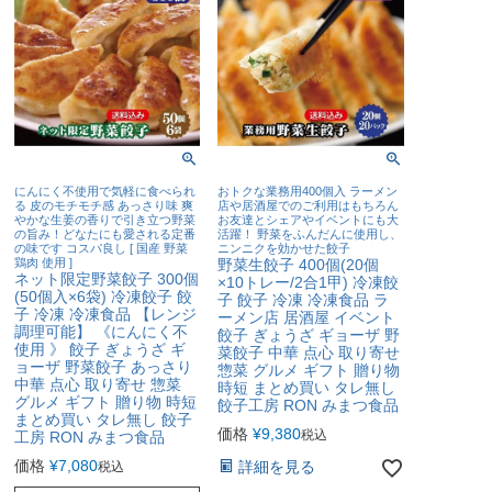
にんにく不使用で気軽に食べられ
おトクな業務用400個入 ラーメン
る 皮のモチモチ感 あっさり味 爽
店や居酒屋でのご利用はもちろん
やかな生姜の香りで引き立つ野菜
お友達とシェアやイベントにも大
の旨み！どなたにも愛される定番
活躍！ 野菜をふんだんに使用し、
の味です コスパ良し [ 国産 野菜
ニンニクを効かせた餃子
鶏肉 使用 ]
野菜生餃子 400個(20個
ネット限定野菜餃子 300個
×10トレー/2合1甲) 冷凍餃
(50個入×6袋) 冷凍餃子 餃
子 餃子 冷凍 冷凍食品 ラ
子 冷凍 冷凍食品 【レンジ
ーメン店 居酒屋 イベント
調理可能】 《にんにく不
餃子 ぎょうざ ギョーザ 野
使用 》 餃子 ぎょうざ ギ
菜餃子 中華 点心 取り寄せ
ョーザ 野菜餃子 あっさり
惣菜 グルメ ギフト 贈り物
中華 点心 取り寄せ 惣菜
時短 まとめ買い タレ無し
グルメ ギフト 贈り物 時短
餃子工房 RON みまつ食品
まとめ買い タレ無し 餃子
価格
¥
9,380
税込
工房 RON みまつ食品
価格
¥
7,080
詳細を見る
税込