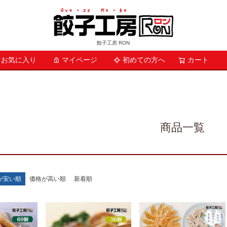
餃子工房 RON
お気に入り
マイページ
初めての方へ
検索
カート
商品一覧
が安い順
価格が高い順
新着順