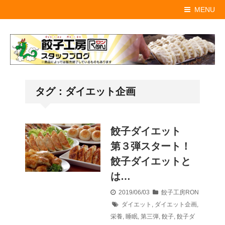
MENU
タグ：ダイエット企画
餃子ダイエット
第３弾スタート！
餃子ダイエットと
は…
2019/06/03
餃子工房RON
ダイエット
,
ダイエット企画
,
栄養
,
睡眠
,
第三弾
,
餃子
,
餃子ダ