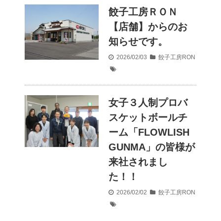
餃子工房ＲＯＮ
【店舗】からのお
知らせです。
2026/02/03
餃子工房RON
女子３人制プロバ
スケットボールチ
ーム「FLOWLISH
GUNMA」の皆様が
来社されまし
た！！
2026/02/02
餃子工房RON