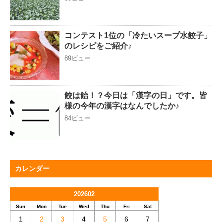
コンテスト1位の「冷たいスープ水餃子」
のレシピをご紹介♪
89ビュー
餃は飴！？今日は「漢字の日」です。皆
様の今年の漢字はなんでしたか♪
84ビュー
カレンダー
202602
Sun
Mon
Tue
Wed
Thu
Fri
Sat
1
2
3
4
5
6
7