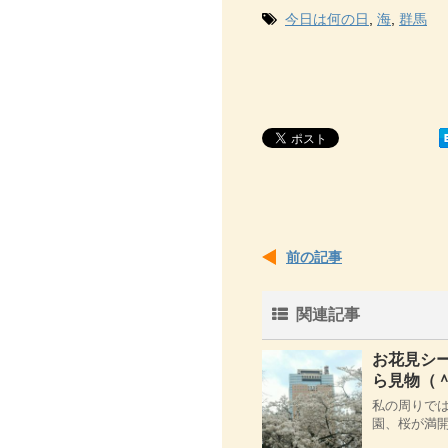
今日は何の日
,
海
,
群馬
前の記事
関連記事
お花見シ
ら見物（＾
私の周りで
園、桜が満開