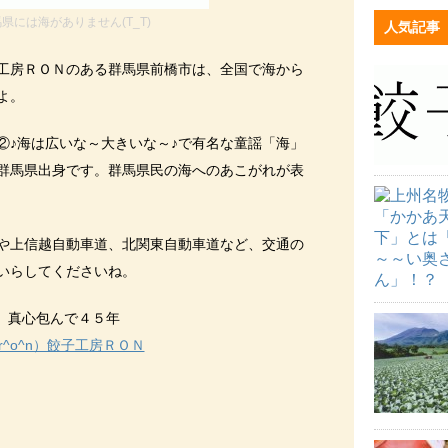
県には海がありません(T_T)
人気記事
工房ＲＯＮのある群馬県前橋市は、全国で海から
よ。
②♪海は広いな～大きいな～♪で有名な童謡「海」
群馬県出身です。群馬県民の海へのあこがれが表
や上信越自動車道、北関東自動車道など、交通の
いらしてくださいね。
真心包んで４５年
r^o^n）餃子工房ＲＯＮ