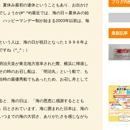
ブログ内
。夏休み最初の連休ということもあり、お出かけ
しょうか(#^.^#)最近では、海の日＝夏休みの始
、ハッピーマンデー制が始まる2003年以前は、毎
最新記事
という人は、海の日が祝日となった１９９６年よ
すね（^_^；）
明治天皇が東北地方巡幸された際、横浜に帰港し
その時のお召し船は、「明治丸」という船で、も
当時の最優秀船でもあったため、お召し舟として
ると、海の日は、「海の恩恵に感謝するととも
」日とされています。海に囲まれた日本は、海の
いつまでの海の大切さ、ありがたさを感じながら