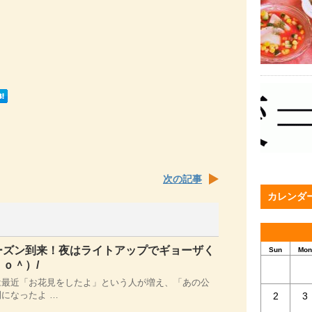
次の記事
カレンダ
ーズン到来！夜はライトアップでギョーザく
Sun
Mon
ｏ＾）/
は最近「お花見をしたよ」という人が増え、「あの公
になったよ …
2
3