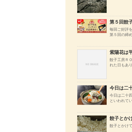
第５回餃
毎回ご好評
第５回の締め
紫陽花は
餃子工房Ｒ
れた日もあり
今日は二
今日は二十
といわれてい
餃子とか
餃子とかけ