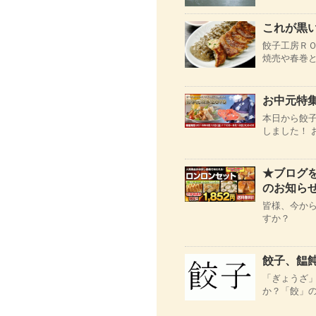
これが黒
餃子工房Ｒ
焼売や春巻と
お中元特集
本日から餃子
しました！ 
★ブログ
のお知ら
皆様、今から
すか？
餃子、饂
「ぎょうざ
か？「餃」の