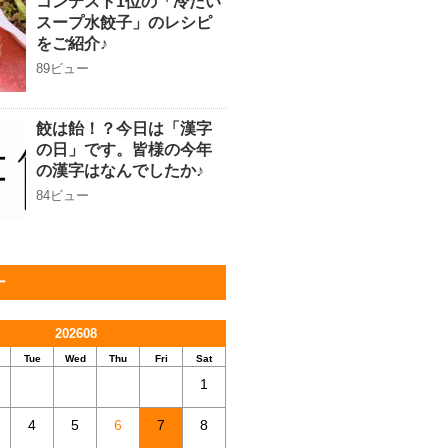
コンテスト1位の「冷たい
スープ水餃子」のレシピ
をご紹介♪
89ビュー
餃は飴！？今日は「漢字
の日」です。皆様の今年
の漢字はなんでしたか♪
84ビュー
ー
202608
Tue
Wed
Thu
Fri
Sat
1
4
5
6
7
8