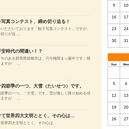
9
10
16
17
子写真コンテスト、締め切り迫る！
をいただいております「餃子写真コンテスト」ですが、
23
24
切りが迫 …
30
31
平安時代の間違い！？
ＯＮのある群馬県前橋市は、只今梅雨まっ最中です。晴
ますが、 …
Sun
Mon
5
6
十四節季の一つ、大雪（たいせつ）です。
四節季の一つ、「大雪」です。雪が激しく降り始める頃
12
13
ますが、 …
19
20
けて世界四大文明ととく、その心は…
26
27
て世界四大文明ととく、その心は、