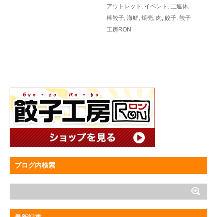
アウトレット
,
イベント
,
三連休
,
棒餃子
,
海鮮
,
焼売
,
肉
,
餃子
,
餃子
工房RON
ブログ内検索