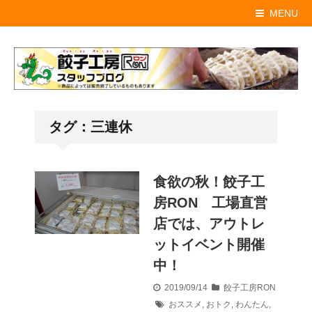
MENU
タグ：三連休
食欲の秋！餃子工
房RON 工場直営
店では、アウトレ
ットイベント開催
中！
2019/09/14
餃子工房RON
おススメ
,
おトク
,
わんたん
,