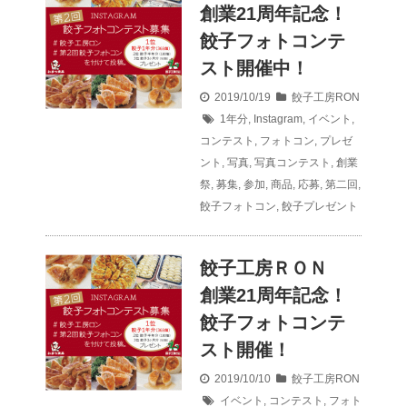
創業21周年記念！
餃子フォトコンテ
スト開催中！
2019/10/19
餃子工房RON
1年分
,
Instagram
,
イベント
,
コンテスト
,
フォトコン
,
プレゼ
ント
,
写真
,
写真コンテスト
,
創業
祭
,
募集
,
参加
,
商品
,
応募
,
第二回
,
餃子フォトコン
,
餃子プレゼント
餃子工房ＲＯＮ
創業21周年記念！
餃子フォトコンテ
スト開催！
2019/10/10
餃子工房RON
イベント
,
コンテスト
,
フォト