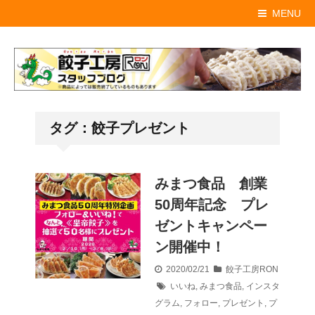
MENU
タグ：餃子プレゼント
みまつ食品 創業
50周年記念 プレ
ゼントキャンペー
ン開催中！
2020/02/21
餃子工房RON
いいね
,
みまつ食品
,
インスタ
グラム
,
フォロー
,
プレゼント
,
プ