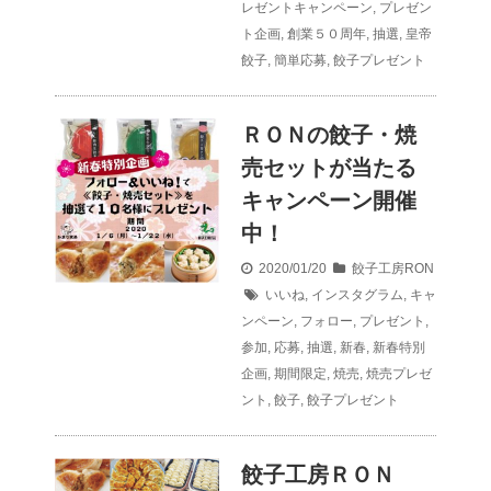
レゼントキャンペーン
,
プレゼン
ト企画
,
創業５０周年
,
抽選
,
皇帝
餃子
,
簡単応募
,
餃子プレゼント
ＲＯＮの餃子・焼
売セットが当たる
キャンペーン開催
中！
2020/01/20
餃子工房RON
いいね
,
インスタグラム
,
キャ
ンペーン
,
フォロー
,
プレゼント
,
参加
,
応募
,
抽選
,
新春
,
新春特別
企画
,
期間限定
,
焼売
,
焼売プレゼ
ント
,
餃子
,
餃子プレゼント
餃子工房ＲＯＮ