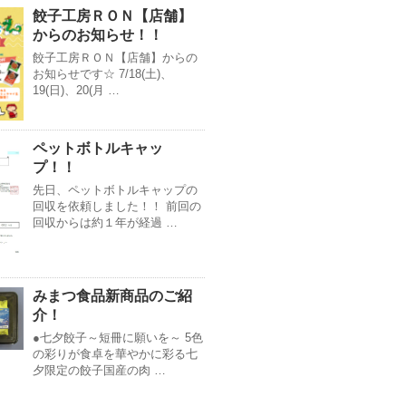
餃子工房ＲＯＮ【店舗】
からのお知らせ！！
餃子工房ＲＯＮ【店舗】からの
お知らせです☆ 7/18(土)、
19(日)、20(月 …
ペットボトルキャッ
プ！！
先日、ペットボトルキャップの
回収を依頼しました！！ 前回の
回収からは約１年が経過 …
みまつ食品新商品のご紹
介！
●七夕餃子～短冊に願いを～ 5色
の彩りが食卓を華やかに彩る七
夕限定の餃子国産の肉 …