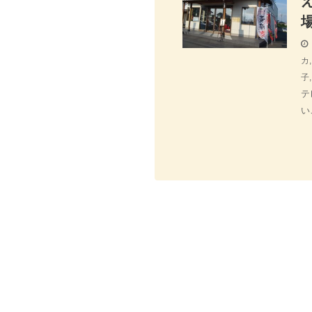
カ
子
テ
い