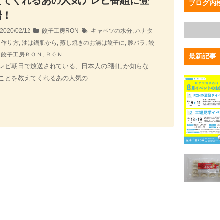
えてくれるあの人気テレビ番組に登
ブログ内
場！
2020/02/12
餃子工房RON
キャベツの水分
,
ハナタ
,
作り方
,
油は鍋肌から
,
蒸し焼きのお湯は餃子に
,
豚バラ
,
餃
,
餃子工房ＲＯＮ
,
ＲＯＮ
最新記事
レビ朝日で放送されている、日本人の3割しか知らな
ことを教えてくれるあの人気の …