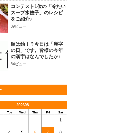
コンテスト1位の「冷たい
スープ水餃子」のレシピ
をご紹介♪
89ビュー
餃は飴！？今日は「漢字
の日」です。皆様の今年
の漢字はなんでしたか♪
84ビュー
ー
202608
Tue
Wed
Thu
Fri
Sat
1
4
5
6
7
8