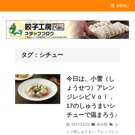
MENU
タグ：シチュー
今日は、小雪（し
ょうせつ）アレン
ジレシピＶｏｌ．
17のしゅうまいシ
チューで温まろう♪
2017/11/22
未分類
お
トク肉しゅうまい
,
アレンジレシ