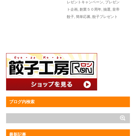
レゼントキャンペーン
,
プレゼン
ト企画
,
創業５０周年
,
抽選
,
皇帝
餃子
,
簡単応募
,
餃子プレゼント
ブログ内検索
最新記事