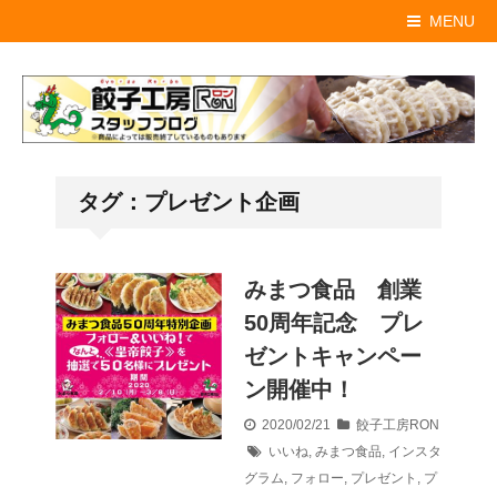
MENU
タグ：プレゼント企画
みまつ食品 創業
50周年記念 プレ
ゼントキャンペー
ン開催中！
2020/02/21
餃子工房RON
いいね
,
みまつ食品
,
インスタ
グラム
,
フォロー
,
プレゼント
,
プ