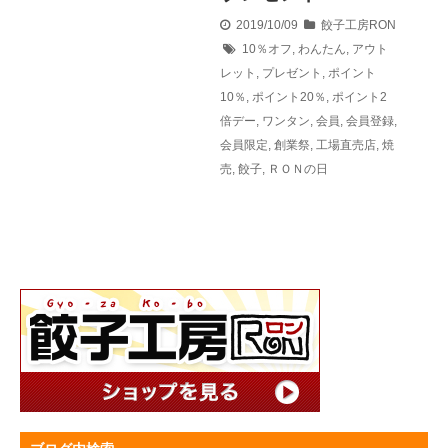
2019/10/09
餃子工房RON
10％オフ
,
わんたん
,
アウト
レット
,
プレゼント
,
ポイント
10％
,
ポイント20％
,
ポイント2
倍デー
,
ワンタン
,
会員
,
会員登録
,
会員限定
,
創業祭
,
工場直売店
,
焼
売
,
餃子
,
ＲＯＮの日