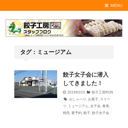
MENU
タグ：ミュージアム
餃子女子会に潜入
してきました！
2019/02/15
餃子工房RON
おしゃべり
,
お菓子
,
スイー
ツ
,
ミュージアム
,
女子会
,
春巻
,
焼売
,
要予約
,
餃子
,
餃子女子会