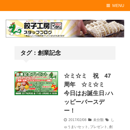
MENU
タグ：創業記念
☆ミ☆ミ 祝 47
周年 ☆ミ☆ミ
今日はお誕生日♪ハ
ッピーバースデ
ー！
2017/02/08
未分類
し
ゅうまいセット
,
プレゼント
,
創