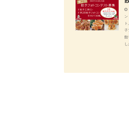
ン
ト
子
餃
し