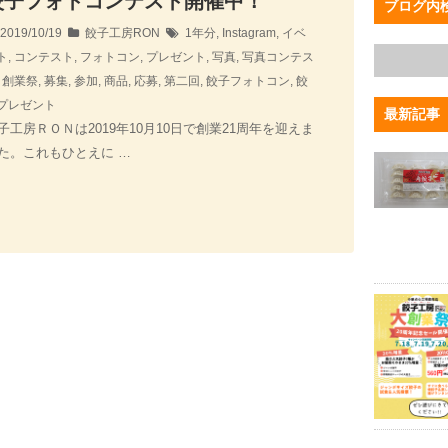
餃子フォトコンテスト開催中！
ブログ内
2019/10/19
餃子工房RON
1年分
,
Instagram
,
イベ
ト
,
コンテスト
,
フォトコン
,
プレゼント
,
写真
,
写真コンテス
,
創業祭
,
募集
,
参加
,
商品
,
応募
,
第二回
,
餃子フォトコン
,
餃
プレゼント
最新記事
子工房ＲＯＮは2019年10月10日で創業21周年を迎えま
た。これもひとえに …