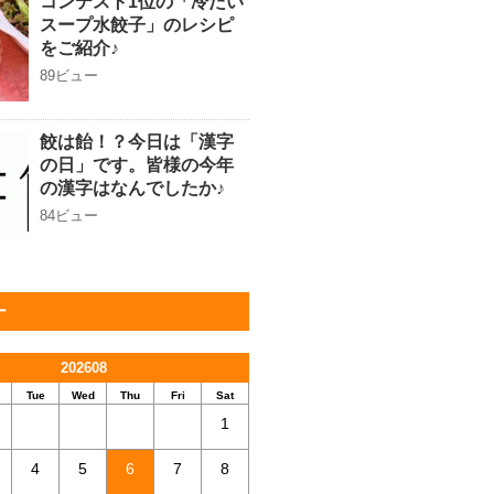
コンテスト1位の「冷たい
スープ水餃子」のレシピ
をご紹介♪
89ビュー
餃は飴！？今日は「漢字
の日」です。皆様の今年
の漢字はなんでしたか♪
84ビュー
ー
202608
Tue
Wed
Thu
Fri
Sat
1
4
5
6
7
8