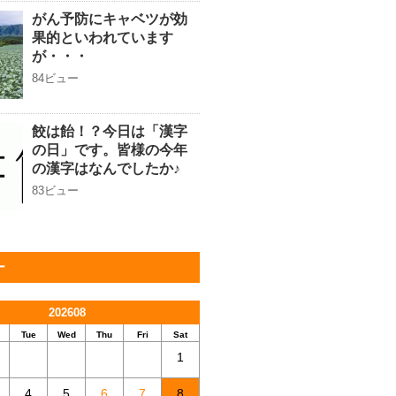
がん予防にキャベツが効
果的といわれています
が・・・
84ビュー
餃は飴！？今日は「漢字
の日」です。皆様の今年
の漢字はなんでしたか♪
83ビュー
ー
202608
Tue
Wed
Thu
Fri
Sat
1
4
5
6
7
8