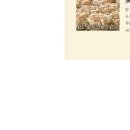
弁
早
頃