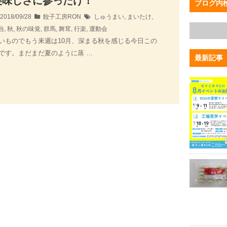
美味しさに参ったけ！
ブログ内
2018/09/28
餃子工房RON
しゅうまい
,
まいたけ
,
当
,
秋
,
秋の味覚
,
群馬
,
舞茸
,
行楽
,
運動会
いものでもう来週は10月、深まる秋を感じる今日この
です。まだまだ夏のように蒸 …
最新記事