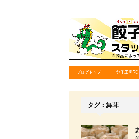
ブログトップ
餃子工房RO
タグ：舞茸