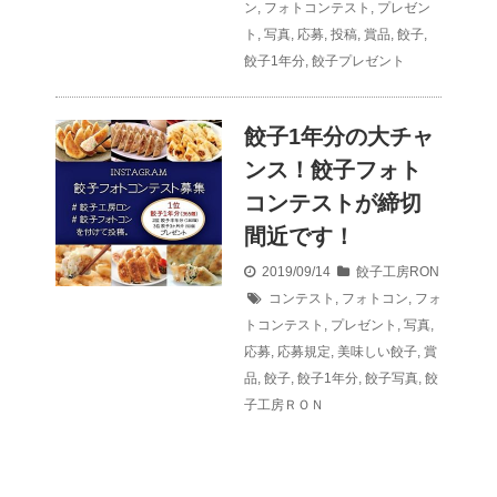
ン
,
フォトコンテスト
,
プレゼン
ト
,
写真
,
応募
,
投稿
,
賞品
,
餃子
,
餃子1年分
,
餃子プレゼント
餃子1年分の大チャ
ンス！餃子フォト
コンテストが締切
間近です！
2019/09/14
餃子工房RON
コンテスト
,
フォトコン
,
フォ
トコンテスト
,
プレゼント
,
写真
,
応募
,
応募規定
,
美味しい餃子
,
賞
品
,
餃子
,
餃子1年分
,
餃子写真
,
餃
子工房ＲＯＮ