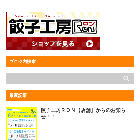
ブログ内検索
最新記事
餃子工房ＲＯＮ【店舗】からのお知ら
せ！！