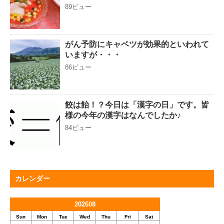
89ビュー
がん予防にキャベツが効果的といわれて
いますが・・・
86ビュー
餃は飴！？今日は「漢字の日」です。皆
様の今年の漢字はなんでしたか♪
84ビュー
カレンダー
202608
Sun
Mon
Tue
Wed
Thu
Fri
Sat