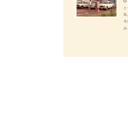
と
気
今
み