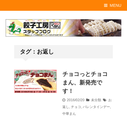
MENU
タグ：お返し
チョコっとチョコ
まん、新発売で
す！
2016/02/20
未分類
お
返し
,
チョコ
,
バレンタインデー
,
中華まん