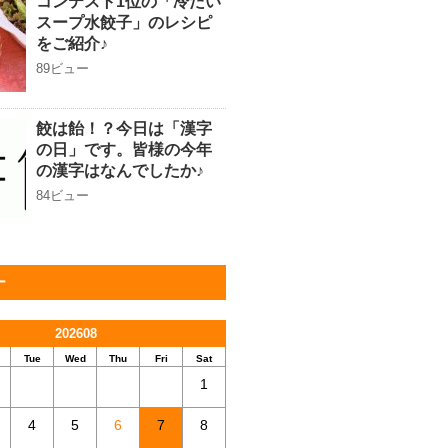
コンテスト1位の「冷たい
スープ水餃子」のレシピ
をご紹介♪
89ビュー
餃は飴！？今日は「漢字
の日」です。皆様の今年
の漢字はなんでしたか♪
84ビュー
ー
202608
Tue
Wed
Thu
Fri
Sat
1
4
5
6
7
8