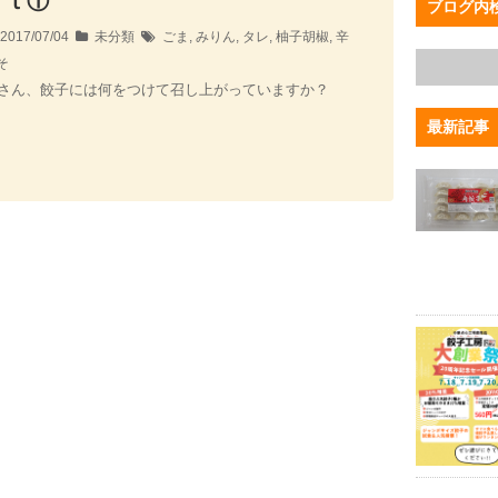
ｒｔ①
ブログ内
2017/07/04
未分類
ごま
,
みりん
,
タレ
,
柚子胡椒
,
辛
そ
さん、餃子には何をつけて召し上がっていますか？
最新記事