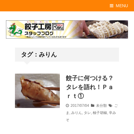
MENU
タグ：みりん
餃子に何つける？
タレを語れ！Ｐａ
ｒｔ①
2017/07/04
未分類
ご
ま
,
みりん
,
タレ
,
柚子胡椒
,
辛み
そ