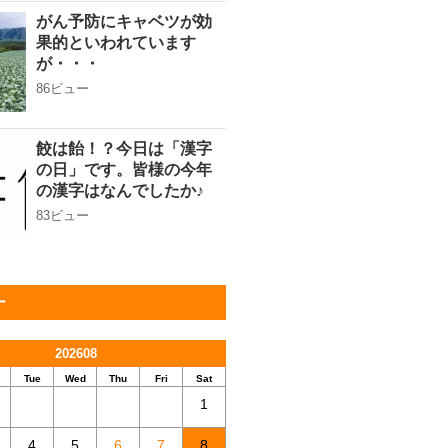
がん予防にキャベツが効
果的といわれています
が・・・
86ビュー
餃は飴！？今日は「漢字
の日」です。皆様の今年
の漢字はなんでしたか♪
83ビュー
ー
202608
Tue
Wed
Thu
Fri
Sat
1
4
5
6
7
8