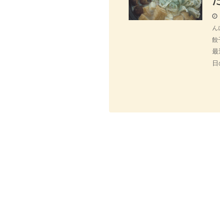
ん
餃
最
日