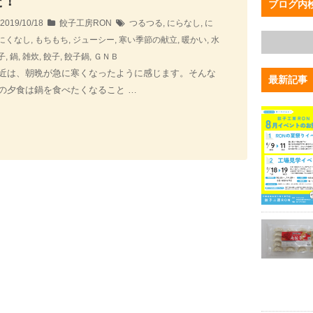
た！
ブログ内
2019/10/18
餃子工房RON
つるつる
,
にらなし
,
に
にくなし
,
もちもち
,
ジューシー
,
寒い季節の献立
,
暖かい
,
水
子
,
鍋
,
雑炊
,
餃子
,
餃子鍋
,
ＧＮＢ
近は、朝晩が急に寒くなったように感じます。そんな
最新記事
の夕食は鍋を食べたくなること …