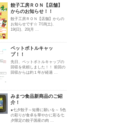
餃子工房ＲＯＮ【店舗】
からのお知らせ！！
餃子工房ＲＯＮ【店舗】からの
お知らせです☆ 7/18(土)、
19(日)、20(月 …
ペットボトルキャッ
プ！！
先日、ペットボトルキャップの
回収を依頼しました！！ 前回の
回収からは約１年が経過 …
みまつ食品新商品のご紹
介！
●七夕餃子～短冊に願いを～ 5色
の彩りが食卓を華やかに彩る七
夕限定の餃子国産の肉 …