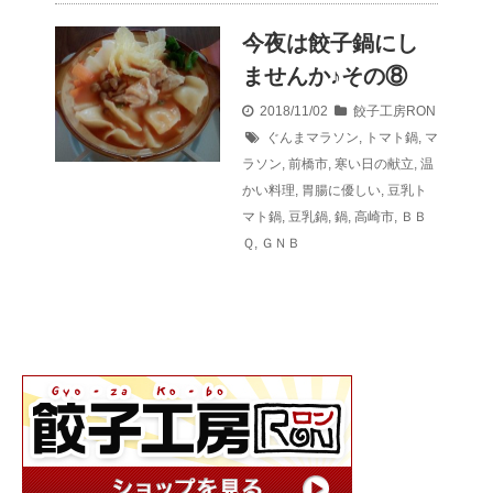
今夜は餃子鍋にし
ませんか♪その⑧
2018/11/02
餃子工房RON
ぐんまマラソン
,
トマト鍋
,
マ
ラソン
,
前橋市
,
寒い日の献立
,
温
かい料理
,
胃腸に優しい
,
豆乳ト
マト鍋
,
豆乳鍋
,
鍋
,
高崎市
,
ＢＢ
Ｑ
,
ＧＮＢ