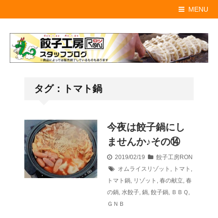
MENU
タグ：トマト鍋
今夜は餃子鍋にし
ませんか♪その⑭
2019/02/19
餃子工房RON
オムライスリゾット
,
トマト
,
トマト鍋
,
リゾット
,
春の献立
,
春
の鍋
,
水餃子
,
鍋
,
餃子鍋
,
ＢＢＱ
,
ＧＮＢ