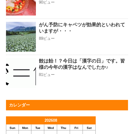
90ビュー
がん予防にキャベツが効果的といわれて
いますが・・・
89ビュー
餃は飴！？今日は「漢字の日」です。皆
様の今年の漢字はなんでしたか♪
81ビュー
カレンダー
202608
Sun
Mon
Tue
Wed
Thu
Fri
Sat