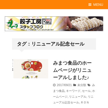
MENU
タグ：リニューアル記念セール
みまつ食品のホー
ムページがリニュ
ーアルしました♪
2017/09/21
未分類
み
まつ食品
,
キーワード
,
セール
,
ホ
ームページ
,
リニューアル
,
リニ
ューアル記念セール
,
ＲＯＮ