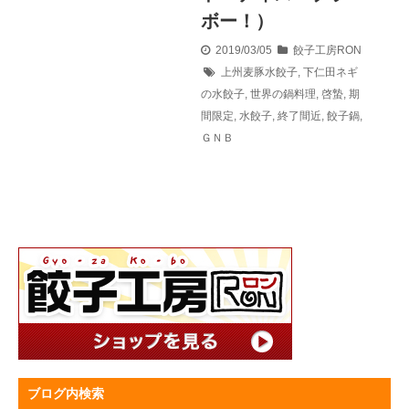
ボー！）
2019/03/05
餃子工房RON
上州麦豚水餃子
,
下仁田ネギ
の水餃子
,
世界の鍋料理
,
啓蟄
,
期
間限定
,
水餃子
,
終了間近
,
餃子鍋
,
ＧＮＢ
ブログ内検索