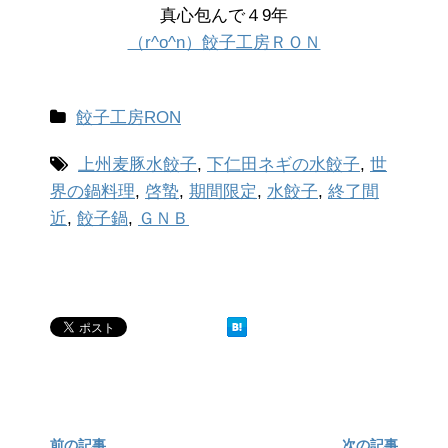
真心包んで４9年
（r^o^n）餃子工房ＲＯＮ
餃子工房RON
上州麦豚水餃子
,
下仁田ネギの水餃子
,
世
界の鍋料理
,
啓蟄
,
期間限定
,
水餃子
,
終了間
近
,
餃子鍋
,
ＧＮＢ
前の記事
次の記事