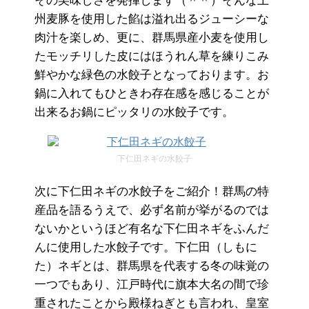
その美味しさを発揮します（＾＾）そんな上
州麦豚を使用した餡は溢れ出るジューシーな
肉汁を楽しめ、更に、群馬県産小麦を使用し
たモッチリした皮にはほうれん草を練りこみ
鮮やかな緑色の水餃子となっております。お
鍋に入れてもひときわ存在感を感じることが
出来るお鍋にピッタリの水餃子です。
下仁田ネギの水餃子
次に下仁田ネギの水餃子をご紹介！群馬の特
産品を語るうえで、必ず名前が挙がるのでは
ないかというほど有名な下仁田ネギをふんだ
んに使用した水餃子です。下仁田（しもに
た）ネギとは、群馬県を代表する冬の味覚の
一つでもあり、江戸時代に旗本大名の間で珍
重されたことから殿様ねぎとも言われ、皇室