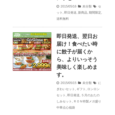
2015/05/16
未分類
セ
ット
,
即日発送
,
新商品
,
期間限定
,
送料無料
即日発送、翌日お
届け！食べたい時
に餃子が届くか
ら、よりいっそう
美味しく楽しめま
す。
2015/05/15
未分類
に
ぎわいセット
,
ギフト
,
ロンロン
セット
,
即日発送
,
５月のおたの
しみセット
,
ＲＯＮ特製メガ盛り
中華点心福袋