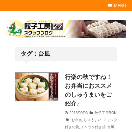
MENU
タグ：台風
行楽の秋ですね！
お弁当におススメ
のしゅうまいをご
紹介♪
2018/09/03
餃子工房RON
お弁当
,
しゅうまい
,
チャック
付きの袋
,
チャック付き袋
,
台風
,