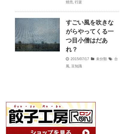
焼売
,
行楽
すごい風を吹きな
がらやってくる一
つ目小僧はだあ
れ？
2015/07/17
未分類
台
風
,
豆知識