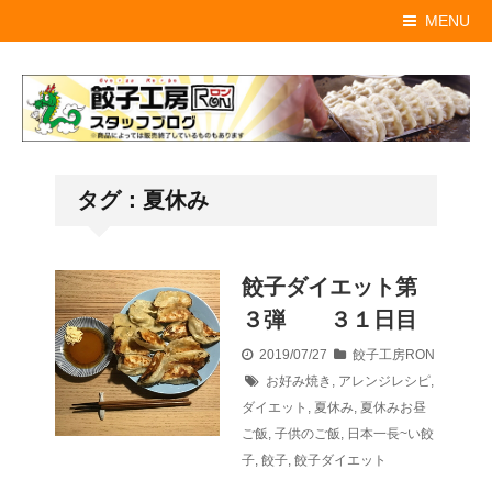
MENU
タグ：夏休み
餃子ダイエット第
３弾 ３１日目
2019/07/27
餃子工房RON
お好み焼き
,
アレンジレシピ
,
ダイエット
,
夏休み
,
夏休みお昼
ご飯
,
子供のご飯
,
日本一長~い餃
子
,
餃子
,
餃子ダイエット