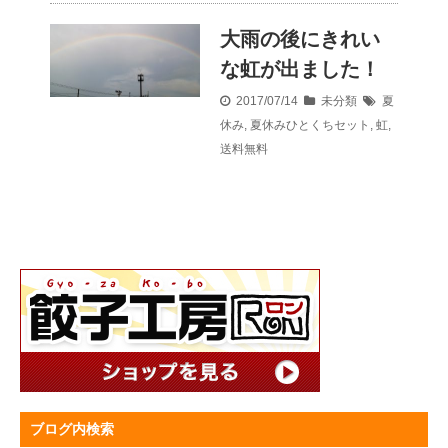
大雨の後にきれい
な虹が出ました！
2017/07/14
未分類
夏
休み
,
夏休みひとくちセット
,
虹
,
送料無料
ブログ内検索