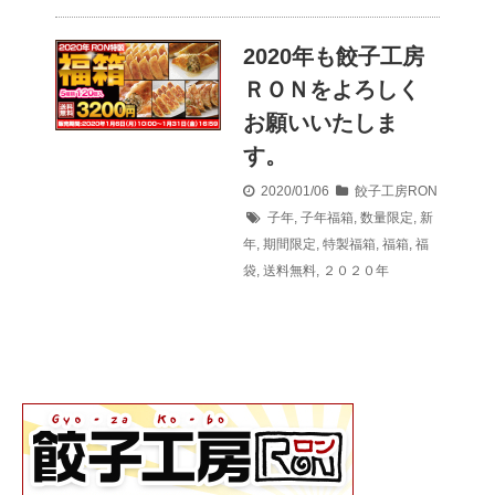
2020年も餃子工房
ＲＯＮをよろしく
お願いいたしま
す。
2020/01/06
餃子工房RON
子年
,
子年福箱
,
数量限定
,
新
年
,
期間限定
,
特製福箱
,
福箱
,
福
袋
,
送料無料
,
２０２０年