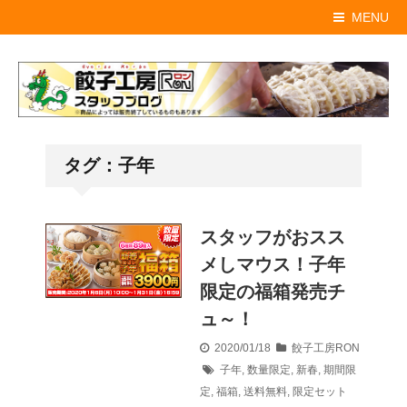
MENU
タグ：子年
スタッフがおスス
メしマウス！子年
限定の福箱発売チ
ュ～！
2020/01/18
餃子工房RON
子年
,
数量限定
,
新春
,
期間限
定
,
福箱
,
送料無料
,
限定セット