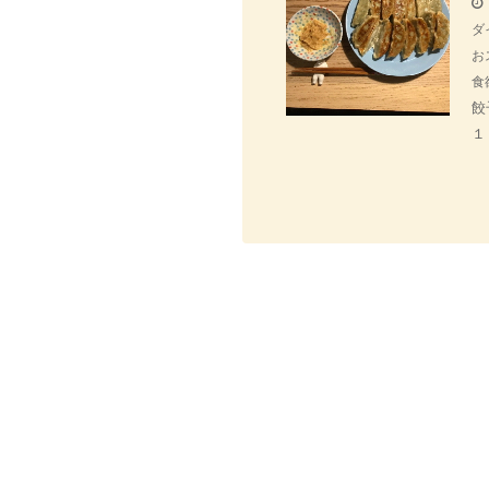
ダ
お
食
餃
１