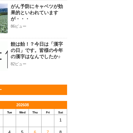
がん予防にキャベツが効
果的といわれています
が・・・
86ビュー
餃は飴！？今日は「漢字
の日」です。皆様の今年
の漢字はなんでしたか♪
82ビュー
ー
202608
Tue
Wed
Thu
Fri
Sat
1
4
5
6
7
8