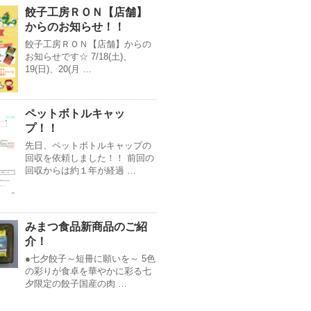
餃子工房ＲＯＮ【店舗】
からのお知らせ！！
餃子工房ＲＯＮ【店舗】からの
お知らせです☆ 7/18(土)、
19(日)、20(月 …
ペットボトルキャッ
プ！！
先日、ペットボトルキャップの
回収を依頼しました！！ 前回の
回収からは約１年が経過 …
みまつ食品新商品のご紹
介！
●七夕餃子～短冊に願いを～ 5色
の彩りが食卓を華やかに彩る七
夕限定の餃子国産の肉 …