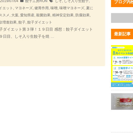
2019/07/04
餃子工房RON
しそ
,
しそ入り生餃子
,
ブログ内
イエット
,
マヨネーズ
,
健胃作用
,
味噌
,
味噌マヨネーズ
,
夏に
ススメ
,
大葉
,
愛知県産
,
殺菌効果
,
精神安定効果
,
防腐効果
,
欲増進効果
,
餃子
,
餃子ダイエット
子ダイエット第３弾！１９日目 感想：餃子ダイエット
最新記事
９日目、しそ入り生餃子を焼 …