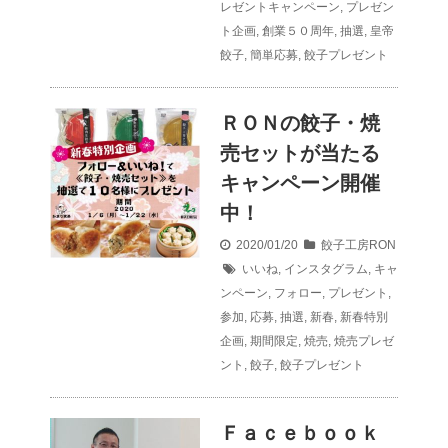
レゼントキャンペーン
,
プレゼン
ト企画
,
創業５０周年
,
抽選
,
皇帝
餃子
,
簡単応募
,
餃子プレゼント
ＲＯＮの餃子・焼
売セットが当たる
キャンペーン開催
中！
2020/01/20
餃子工房RON
いいね
,
インスタグラム
,
キャ
ンペーン
,
フォロー
,
プレゼント
,
参加
,
応募
,
抽選
,
新春
,
新春特別
企画
,
期間限定
,
焼売
,
焼売プレゼ
ント
,
餃子
,
餃子プレゼント
Ｆａｃｅｂｏｏｋ