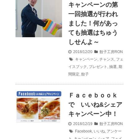
キャンペーンの第
一回抽選が行われ
ました！何があっ
ても抽選はちゅう
しせんよ～
2018/12/20
餃子工房RON
キャンペーン
,
チャンス
,
フェ
イスブック
,
プレゼント
,
抽選
,
期
間限定
,
餃子
Ｆａｃｅｂｏｏｋ
で いいね&シェア
キャンペーン中！
2018/12/19
餃子工房RON
Facebook
,
いいね
,
アンケー
ト
,
キャンペーン
,
シェア
,
フェイ