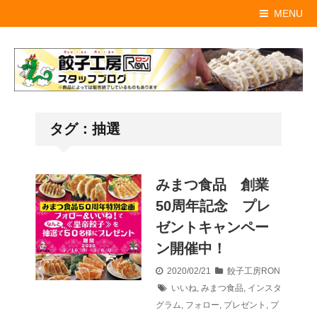
MENU
タグ：抽選
みまつ食品 創業
50周年記念 プレ
ゼントキャンペー
ン開催中！
2020/02/21
餃子工房RON
いいね
,
みまつ食品
,
インスタ
グラム
,
フォロー
,
プレゼント
,
プ