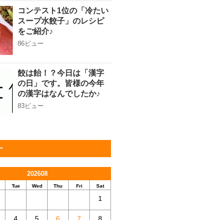
コンテスト1位の「冷たい
スープ水餃子」のレシピ
をご紹介♪
86ビュー
餃は飴！？今日は「漢字
の日」です。皆様の今年
の漢字はなんでしたか♪
83ビュー
ー
202608
Tue
Wed
Thu
Fri
Sat
1
4
5
6
7
8