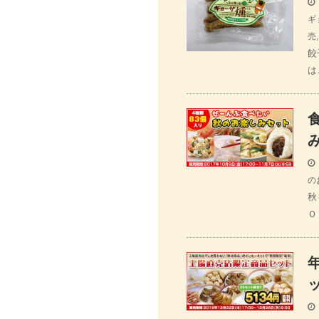
ギ
売
餃
は
の
秋
Ｏ