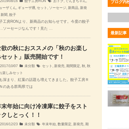
2019/08/16
餃子工房RON
おトク
,
ぐんまちゃん
,
ブログ内
ョーザくん
,
ギョーザ燻
,
セット
,
ソーセージ
,
新商品
,
新発
,
新聞
,
餃子
子工房RONより、新商品のお知らせです。今度の餃子
…ソーセージなんです！見た …
最新記事
食欲の秋におススメの「秋のお楽し
みセット」販売開始です！
2017/10/07
未分類
セット
,
新発売
,
期間限定
,
秋
,
秋
お楽しみセット
も深まり、紅葉の話題も増えてきました。餃子工房Ｒ
Ｎのある群馬県では
年末年始に向け冷凍庫に餃子をスト
ックしとっく！！
2016/12/23
未分類
年末年始
,
数量限定
,
新発売
,
期