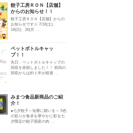
餃子工房ＲＯＮ【店舗】
からのお知らせ！！
餃子工房ＲＯＮ【店舗】からの
お知らせです☆ 7/18(土)、
19(日)、20(月 …
ペットボトルキャッ
プ！！
先日、ペットボトルキャップの
回収を依頼しました！！ 前回の
回収からは約１年が経過 …
みまつ食品新商品のご紹
介！
●七夕餃子～短冊に願いを～ 5色
の彩りが食卓を華やかに彩る七
夕限定の餃子国産の肉 …