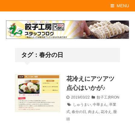
MENU
タグ：春分の日
花冷えにアツアツ
点心はいかが♪
2019/03/22
餃子工房RON
しゅうまい
,
中華まん
,
卒業
式
,
春分の日
,
肉まん
,
花冷え
,
饅
頭