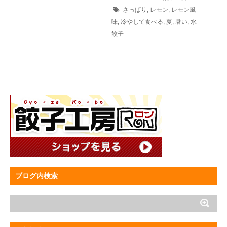
さっぱり
,
レモン
,
レモン風
味
,
冷やして食べる
,
夏
,
暑い
,
水
餃子
ブログ内検索