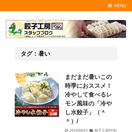
MENU
タグ：暑い
まだまだ暑いこの
時季におススメ！
冷やして食べるレ
モン風味の「冷や
し水餃子」（＾
＾）/
2018/08/25
餃子工房RON