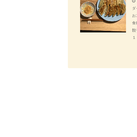
ダ
お
食
餃
１