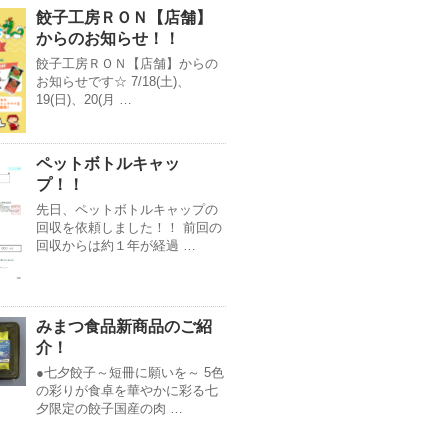
餃子工房ＲＯＮ【店舗】
からのお知らせ！！
餃子工房ＲＯＮ【店舗】からの
お知らせです☆ 7/18(土)、
19(日)、20(月 …
ペットボトルキャッ
プ！！
先日、ペットボトルキャップの
回収を依頼しました！！ 前回の
回収からは約１年が経過 …
みまつ食品新商品のご紹
介！
●七夕餃子～短冊に願いを～ 5色
の彩りが食卓を華やかに彩る七
夕限定の餃子国産の肉 …