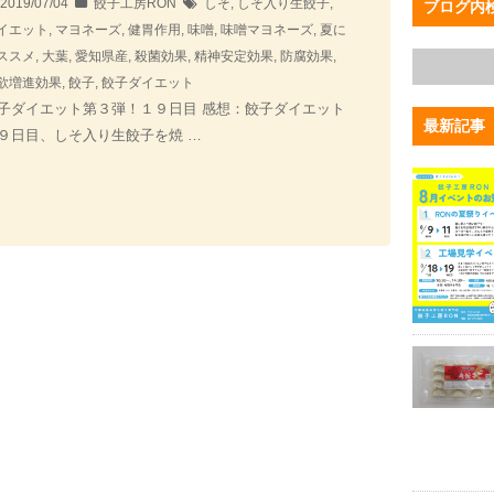
2019/07/04
餃子工房RON
しそ
,
しそ入り生餃子
,
ブログ内
イエット
,
マヨネーズ
,
健胃作用
,
味噌
,
味噌マヨネーズ
,
夏に
ススメ
,
大葉
,
愛知県産
,
殺菌効果
,
精神安定効果
,
防腐効果
,
欲増進効果
,
餃子
,
餃子ダイエット
子ダイエット第３弾！１９日目 感想：餃子ダイエット
最新記事
９日目、しそ入り生餃子を焼 …