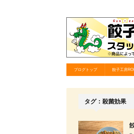
ブログトップ
餃子工房RO
タグ：殺菌効果