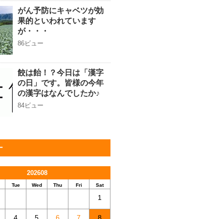
がん予防にキャベツが効
果的といわれています
が・・・
86ビュー
餃は飴！？今日は「漢字
の日」です。皆様の今年
の漢字はなんでしたか♪
84ビュー
ー
202608
Tue
Wed
Thu
Fri
Sat
1
4
5
6
7
8