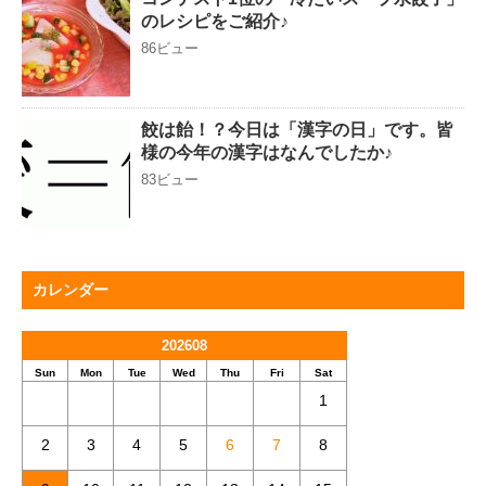
のレシピをご紹介♪
86ビュー
餃は飴！？今日は「漢字の日」です。皆
様の今年の漢字はなんでしたか♪
83ビュー
カレンダー
202608
Sun
Mon
Tue
Wed
Thu
Fri
Sat
1
2
3
4
5
6
7
8