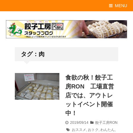
MENU
タグ：肉
食欲の秋！餃子工
房RON 工場直営
店では、アウトレ
ットイベント開催
中！
2019/09/14
餃子工房RON
おススメ
,
おトク
,
わんたん
,