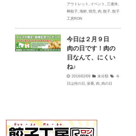
アウトレット
,
イベント
,
三連休
,
棒餃子
,
海鮮
,
焼売
,
肉
,
餃子
,
餃子
工房RON
今日は２月９日
肉の日です！肉の
日なんて、にくい
ね♪
2016/02/09
未分類
今
日は何の日
,
栄養
,
肉
,
肉の日