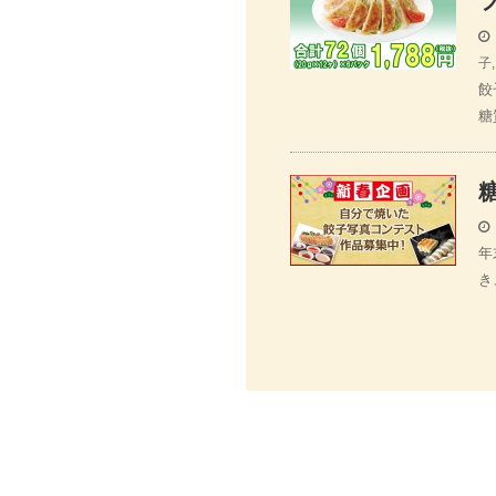
子
餃
糖
年
き