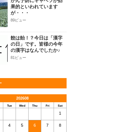
がん予防にキャベツが効
果的といわれています
が・・・
89ビュー
餃は飴！？今日は「漢字
の日」です。皆様の今年
の漢字はなんでしたか♪
81ビュー
ー
202608
Tue
Wed
Thu
Fri
Sat
1
4
5
6
7
8