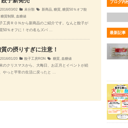
フ餃子新発売
ブログ内
2016/03/02
未分類
新商品
,
糖質
,
糖質50％オフ餃
,
糖質制限
,
血糖値
子工房ＲＯＮから新商品のご紹介です。なんと餃子が
質50％オフに！その名もズバ …
最新記事
糖質の摂りすぎに注意！
2016/01/20
餃子工房RON
糖質
,
血糖値
末のクリスマスから、大晦日、お正月とイベントが続
、やっと平常の生活に戻ったと …