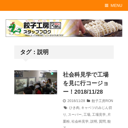
MENU
タグ：説明
社会科見学で工場
を見に行コージョ
ー！2018/11/28
2018/11/28
餃子工房RON
ひき肉
,
キャベツのみじん切
り
,
スーパー
,
工場
,
工場見学
,
片
栗粉
,
社会科見学
,
説明
,
質問
,
餃