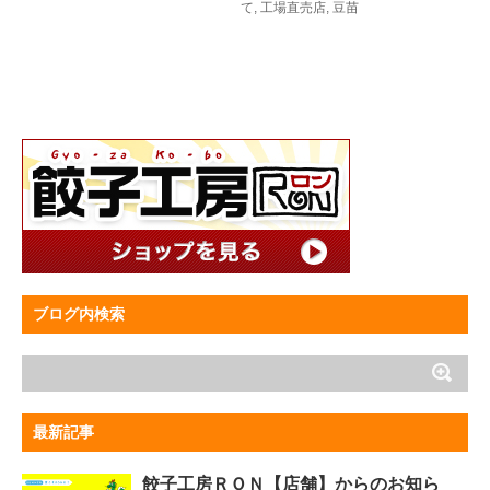
て
,
工場直売店
,
豆苗
ブログ内検索
最新記事
餃子工房ＲＯＮ【店舗】からのお知ら