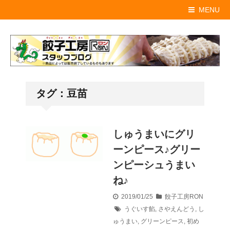
MENU
タグ：豆苗
しゅうまいにグリ
ーンピース♪グリー
ンピーシュうまい
ね♪
2019/01/25
餃子工房RON
うぐいす餡
,
さやえんどう
,
し
ゅうまい
,
グリーンピース
,
初め