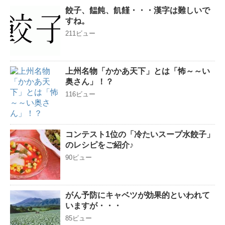
餃子、饂飩、飢饉・・・漢字は難しいで
すね。
211ビュー
上州名物「かかあ天下」とは「怖～～い
奥さん」！？
116ビュー
コンテスト1位の「冷たいスープ水餃子」
のレシピをご紹介♪
90ビュー
がん予防にキャベツが効果的といわれて
いますが・・・
85ビュー