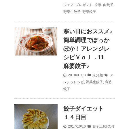
シェア
,
プレゼント
,
投票
,
肉餃子
,
野菜生餃子
,
野菜餃子
寒い日におススメ♪
簡単調理でぽっか
ぽか！アレンジレ
シピＶｏｌ．11
麻婆餃子♪
2018/01/13
未分類
ア
レンジレシピ
,
野菜生餃子
,
麻婆
餃子
餃子ダイエット
１４日目
2017/10/16
餃子工房RON