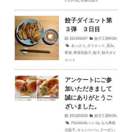
いの子供
,
野菜生餃子
餃子ダイエット第
３弾 ３日目
2019/06/07
餃子工房RON
あっさり
,
ダイエット
,
旨み
,
野菜
,
野菜生餃子
,
餃子
,
餃子ダイ
エット
アンケートにご参
加いただきまして
誠にありがとうご
ざいました。
2019/02/08
餃子工房RON
Facebook
,
いいね
,
もち豚肉
生餃子
,
キャンペーン
,
クーポン
,