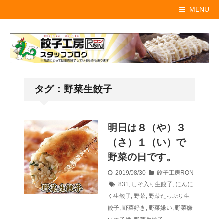
MENU
タグ：野菜生餃子
明日は８（や）３
（さ）１（い）で
野菜の日です。
2019/08/30
餃子工房RON
831
,
しそ入り生餃子
,
にんに
く生餃子
,
野菜
,
野菜たっぷり生
餃子
,
野菜好き
,
野菜嫌い
,
野菜嫌