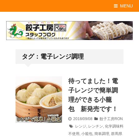
MENU
タグ：電子レンジ調理
待ってました！電
子レンジで簡単調
理ができる小籠
包 新発売です！
2018/09/08
餃子工房RON
レンジ
,
レンチン
,
化学調味料
不使用
,
小籠包
,
簡単調理
,
群馬県