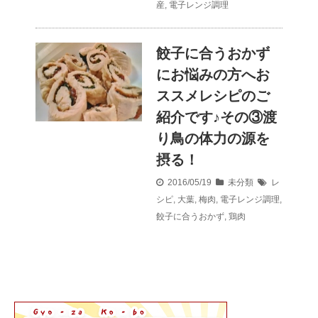
産
,
電子レンジ調理
餃子に合うおかず
にお悩みの方へお
ススメレシピのご
紹介です♪その③渡
り鳥の体力の源を
摂る！
2016/05/19
未分類
レ
シピ
,
大葉
,
梅肉
,
電子レンジ調理
,
餃子に合うおかず
,
鶏肉