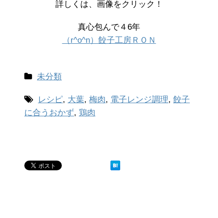
詳しくは、画像をクリック！
真心包んで４6年
（r^o^n）餃子工房ＲＯＮ
未分類
レシピ
,
大葉
,
梅肉
,
電子レンジ調理
,
餃子
に合うおかず
,
鶏肉