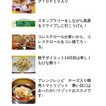
グＴＯＰ１０入り
スタンプラリーをしながら高原
をドライブしに行こうげん！
コレステロールが多いから、コ
レステロールをコレ捨てろ～
る。
餃子ダイエット14日目は奇しく
もひな祭り！
アレンジレシピ チーズ入り焼
売トマトリゾット 寒い日には
あったかいリゾットおススメで
す♪