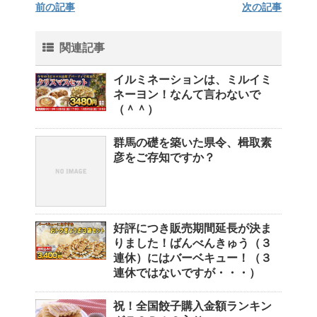
前の記事
次の記事
関連記事
イルミネーションは、ミルイミ
ネーヨン！なんて言わないで
（＾＾）
群馬の礎を築いた県令、楫取素
彦をご存知ですか？
好評につき販売期間延長が決ま
りました！ばんべんきゅう（３
連休）にはバーベキュー！（３
連休ではないですが・・・）
祝！全国餃子購入金額ランキン