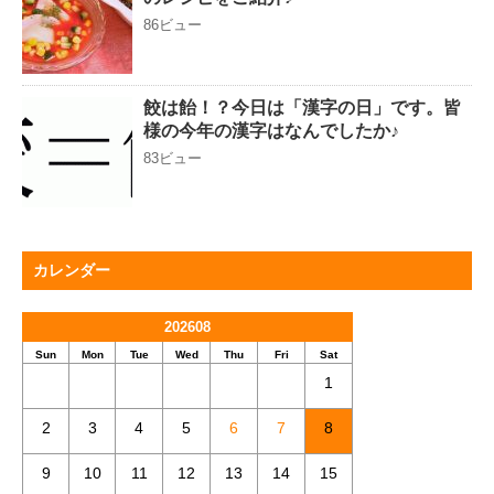
86ビュー
餃は飴！？今日は「漢字の日」です。皆
様の今年の漢字はなんでしたか♪
83ビュー
カレンダー
202608
Sun
Mon
Tue
Wed
Thu
Fri
Sat
1
2
3
4
5
6
7
8
9
10
11
12
13
14
15