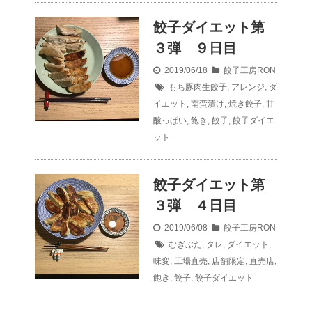
餃子ダイエット第
３弾 ９日目
2019/06/18
餃子工房RON
もち豚肉生餃子
,
アレンジ
,
ダ
イエット
,
南蛮漬け
,
焼き餃子
,
甘
酸っぱい
,
飽き
,
餃子
,
餃子ダイエ
ット
餃子ダイエット第
３弾 ４日目
2019/06/08
餃子工房RON
むぎぶた
,
タレ
,
ダイエット
,
味変
,
工場直売
,
店舗限定
,
直売店
,
飽き
,
餃子
,
餃子ダイエット