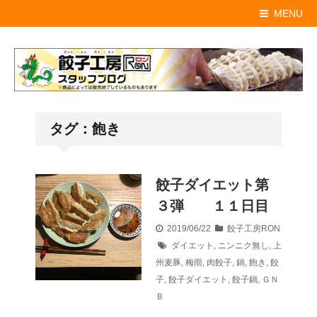
MENU
タグ：飽き
餃子ダイエット第
３弾 １１日目
2019/06/22
餃子工房RON
ダイエット
,
ニンニク無し
,
上
州麦豚
,
梅雨
,
肉餃子
,
鍋
,
飽き
,
餃
子
,
餃子ダイエット
,
餃子鍋
,
ＧＮ
Ｂ