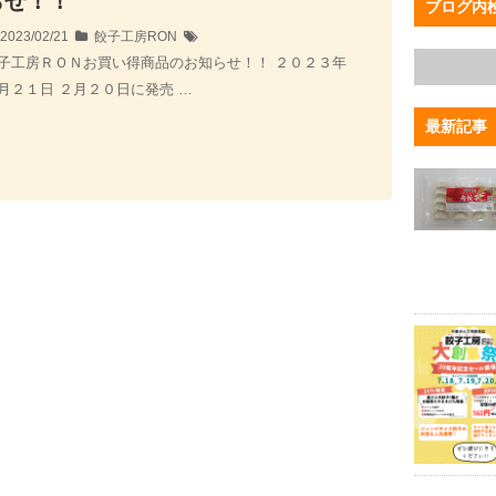
らせ！！
ブログ内
2023/02/21
餃子工房RON
子工房ＲＯＮお買い得商品のお知らせ！！ ２０２３年
月２１日 ２月２０日に発売 …
最新記事