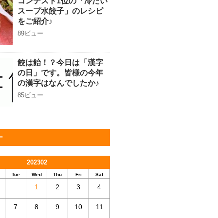
コンテスト1位の「冷たい
スープ水餃子」のレシピ
をご紹介♪
89ビュー
餃は飴！？今日は「漢字
の日」です。皆様の今年
の漢字はなんでしたか♪
85ビュー
ー
202302
Tue
Wed
Thu
Fri
Sat
1
2
3
4
7
8
9
10
11