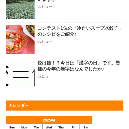
86ビュー
コンテスト1位の「冷たいスープ水餃子」
のレシピをご紹介♪
85ビュー
餃は飴！？今日は「漢字の日」です。皆
様の今年の漢字はなんでしたか♪
82ビュー
カレンダー
202504
Sun
Mon
Tue
Wed
Thu
Fri
Sat